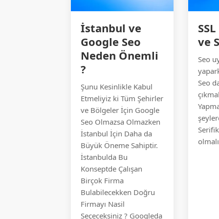
İstanbul ve
SSL 
Google Seo
ve 
Neden Önemli
Seo u
?
yapar
Seo da
Şunu Kesinlikle Kabul
çıkmak
Etmeliyiz ki Tüm Şehirler
Yapma
ve Bölgeler İçin Google
şeyler
Seo Olmazsa Olmazken
Serifi
İstanbul İçin Daha da
olmalı
Büyük Öneme Sahiptir.
İstanbulda Bu
Konseptde Çalışan
Birçok Firma
Bulabilecekken Doğru
Firmayı Nasil
Seçeceksiniz ? Googleda