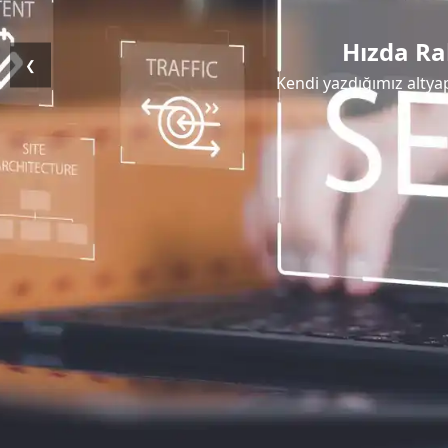
Hızda Ra
❮
Kendi yazdığımız altyap