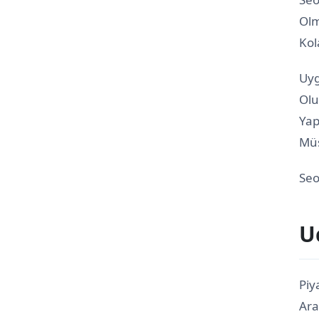
Olm
Kol
Uyg
Olu
Yap
Müş
Seo
U
Piy
Ara