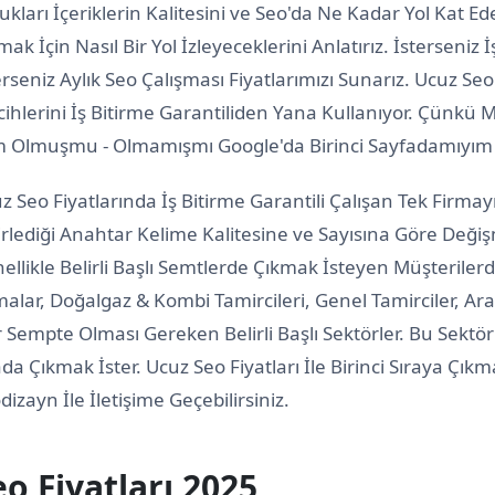
ukları İçeriklerin Kalitesini ve Seo'da Ne Kadar Yol Kat E
mak İçin Nasıl Bir Yol İzleyeceklerini Anlatırız. İsterseniz İ
erseniz Aylık Seo Çalışması Fiyatlarımızı Sunarız. Ucuz Seo
cihlerini İş Bitirme Garantiliden Yana Kullanıyor. Çünkü
m Olmuşmu - Olmamışmı Google'da Birinci Sayfadamıyım 
z Seo Fiyatlarında İş Bitirme Garantili Çalışan Tek Firmay
irlediği Anahtar Kelime Kalitesine ve Sayısına Göre Değiş
ellikle Belirli Başlı Semtlerde Çıkmak İsteyen Müşterilerd
malar, Doğalgaz & Kombi Tamircileri, Genel Tamirciler, Ara
 Sempte Olması Gereken Belirli Başlı Sektörler. Bu Sektö
ada Çıkmak İster. Ucuz Seo Fiyatları İle Birinci Sıraya Çı
dizayn İle İletişime Geçebilirsiniz.
eo Fiyatları 2025