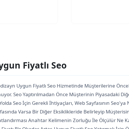
ygun Fiyatlı Seo
dizayn Uygun Fiyatlı Seo Hizmetinde Müşterilerine Önce
uyor. Seo Yaptırılmadan Önce Müşterinin Piyasadaki Diğer R
Yolda Seo İçin Gerekli İhtiyaçları, Web Sayfasının Seo
fasında Varsa Bir Diğer Eksiklikleride Belirleyip Müşteri
atlandırması Anahtar Kelimenin Zorluğu İle Ölçülür Ne K
 Fiyatı Bir Okadar Artar. Uygun Fiyatlı Seo Yatırmak İçin 