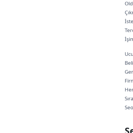
Old
Çık
İst
Ter
İşi
Ucu
Bel
Gen
Fir
Her
Sır
Seo
S