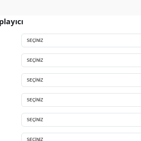
layıcı