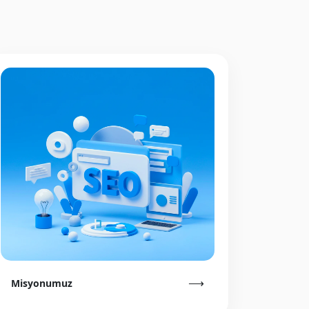
⟶
Misyonumuz