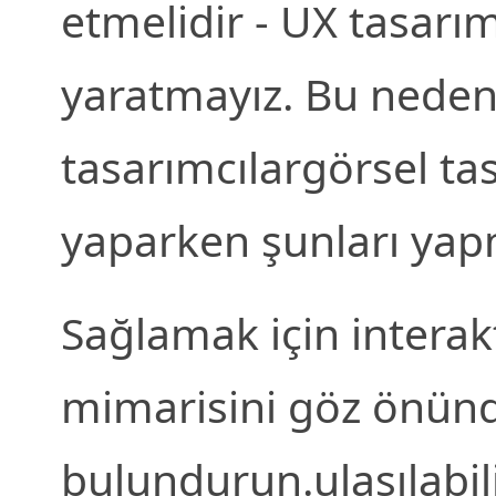
etmelidir - UX tasar
yaratmayız. Bu nedenl
tasarımcılargörsel ta
yaparken şunları yapm
Sağlamak için interakt
mimarisini göz önün
bulundurun.ulaşılabilir